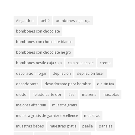
Alejandrita
bebé
bombones caja roja
bombones con chocolate
bombones con chocolate blanco
bombones con chocolate negro
bombones nestle caja roja
caja roja nestle
crema
decoracion hogar
depilación
depilación láser
desodorante
desodorante para hombre
dia sin iva
diodo
helado carte dor
láser
maizena
mascotas
mejores after sun
muestra gratis
muestra gratis de garnier excellence
muestras
muestras bebés
muestras gratis
paella
pañales