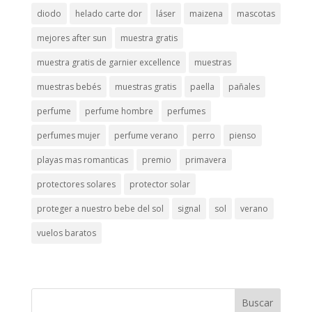
diodo
helado carte dor
láser
maizena
mascotas
mejores after sun
muestra gratis
muestra gratis de garnier excellence
muestras
muestras bebés
muestras gratis
paella
pañales
perfume
perfume hombre
perfumes
perfumes mujer
perfume verano
perro
pienso
playas mas romanticas
premio
primavera
protectores solares
protector solar
proteger a nuestro bebe del sol
signal
sol
verano
vuelos baratos