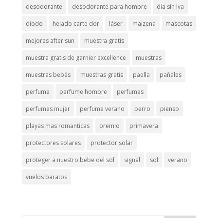
desodorante
desodorante para hombre
dia sin iva
diodo
helado carte dor
láser
maizena
mascotas
mejores after sun
muestra gratis
muestra gratis de garnier excellence
muestras
muestras bebés
muestras gratis
paella
pañales
perfume
perfume hombre
perfumes
perfumes mujer
perfume verano
perro
pienso
playas mas romanticas
premio
primavera
protectores solares
protector solar
proteger a nuestro bebe del sol
signal
sol
verano
vuelos baratos