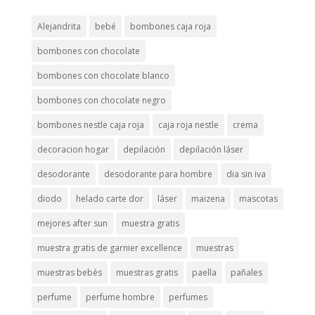
Alejandrita
bebé
bombones caja roja
bombones con chocolate
bombones con chocolate blanco
bombones con chocolate negro
bombones nestle caja roja
caja roja nestle
crema
decoracion hogar
depilación
depilación láser
desodorante
desodorante para hombre
dia sin iva
diodo
helado carte dor
láser
maizena
mascotas
mejores after sun
muestra gratis
muestra gratis de garnier excellence
muestras
muestras bebés
muestras gratis
paella
pañales
perfume
perfume hombre
perfumes