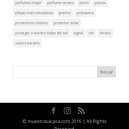
perfumes mujer
perfume verano
perro
pienso
playas mas romanticas
premio
primavera
protectores solares
protector solar
proteger a nuestro bebe del sol
signal
sol
verano
vuelos baratos
© muestrasacasa.com 2016 | All Rights
Reserved.