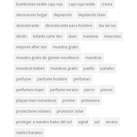
bombones nestle caja roja
caja roja nestle
crema
decoracion hogar
depilación
depilación láser
desodorante
desodorante para hombre
dia sin iva
diodo
helado carte dor
láser
maizena
mascotas
mejores after sun
muestra gratis
muestra gratis de garnier excellence
muestras
muestras bebés
muestras gratis
paella
pañales
perfume
perfume hombre
perfumes
perfumes mujer
perfume verano
perro
pienso
playas mas romanticas
premio
primavera
protectores solares
protector solar
proteger a nuestro bebe del sol
signal
sol
verano
vuelos baratos