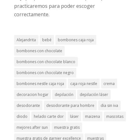
practicaremos para poder escoger
correctamente.
Alejandrita
bebé
bombones caja roja
bombones con chocolate
bombones con chocolate blanco
bombones con chocolate negro
bombones nestle caja roja
caja roja nestle
crema
decoracion hogar
depilación
depilación láser
desodorante
desodorante para hombre
dia sin iva
diodo
helado carte dor
láser
maizena
mascotas
mejores after sun
muestra gratis
muestra gratis de garnier excellence
muestras