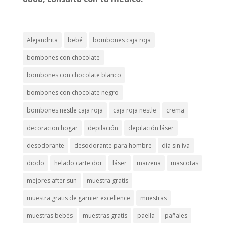
Alejandrita
bebé
bombones caja roja
bombones con chocolate
bombones con chocolate blanco
bombones con chocolate negro
bombones nestle caja roja
caja roja nestle
crema
decoracion hogar
depilación
depilación láser
desodorante
desodorante para hombre
dia sin iva
diodo
helado carte dor
láser
maizena
mascotas
mejores after sun
muestra gratis
muestra gratis de garnier excellence
muestras
muestras bebés
muestras gratis
paella
pañales