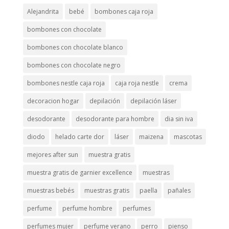
Alejandrita
bebé
bombones caja roja
bombones con chocolate
bombones con chocolate blanco
bombones con chocolate negro
bombones nestle caja roja
caja roja nestle
crema
decoracion hogar
depilación
depilación láser
desodorante
desodorante para hombre
dia sin iva
diodo
helado carte dor
láser
maizena
mascotas
mejores after sun
muestra gratis
muestra gratis de garnier excellence
muestras
muestras bebés
muestras gratis
paella
pañales
perfume
perfume hombre
perfumes
perfumes mujer
perfume verano
perro
pienso