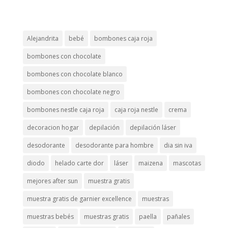
Alejandrita
bebé
bombones caja roja
bombones con chocolate
bombones con chocolate blanco
bombones con chocolate negro
bombones nestle caja roja
caja roja nestle
crema
decoracion hogar
depilación
depilación láser
desodorante
desodorante para hombre
dia sin iva
diodo
helado carte dor
láser
maizena
mascotas
mejores after sun
muestra gratis
muestra gratis de garnier excellence
muestras
muestras bebés
muestras gratis
paella
pañales