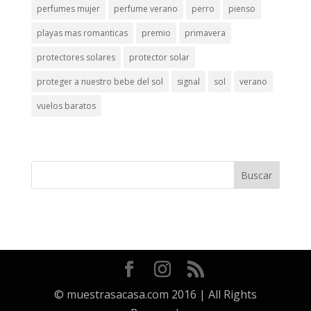
perfumes mujer
perfume verano
perro
pienso
playas mas romanticas
premio
primavera
protectores solares
protector solar
proteger a nuestro bebe del sol
signal
sol
verano
vuelos baratos
© muestrasacasa.com 2016 | All Rights