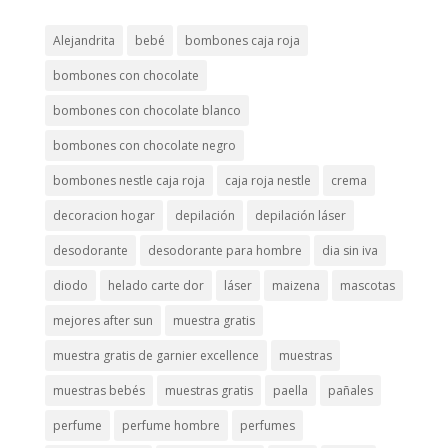
Alejandrita
bebé
bombones caja roja
bombones con chocolate
bombones con chocolate blanco
bombones con chocolate negro
bombones nestle caja roja
caja roja nestle
crema
decoracion hogar
depilación
depilación láser
desodorante
desodorante para hombre
dia sin iva
diodo
helado carte dor
láser
maizena
mascotas
mejores after sun
muestra gratis
muestra gratis de garnier excellence
muestras
muestras bebés
muestras gratis
paella
pañales
perfume
perfume hombre
perfumes