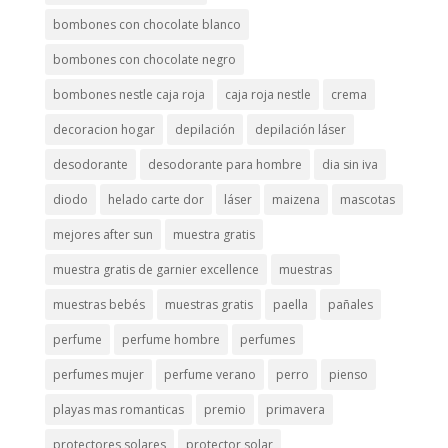
bombones con chocolate blanco
bombones con chocolate negro
bombones nestle caja roja
caja roja nestle
crema
decoracion hogar
depilación
depilación láser
desodorante
desodorante para hombre
dia sin iva
diodo
helado carte dor
láser
maizena
mascotas
mejores after sun
muestra gratis
muestra gratis de garnier excellence
muestras
muestras bebés
muestras gratis
paella
pañales
perfume
perfume hombre
perfumes
perfumes mujer
perfume verano
perro
pienso
playas mas romanticas
premio
primavera
protectores solares
protector solar