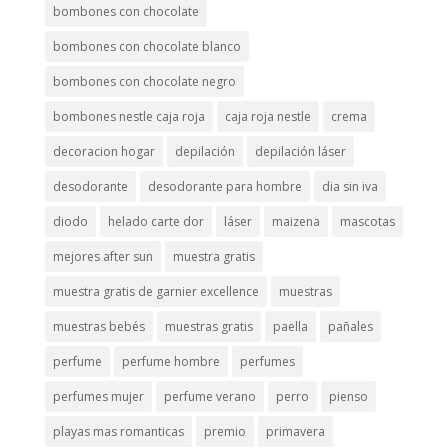
bombones con chocolate
bombones con chocolate blanco
bombones con chocolate negro
bombones nestle caja roja
caja roja nestle
crema
decoracion hogar
depilación
depilación láser
desodorante
desodorante para hombre
dia sin iva
diodo
helado carte dor
láser
maizena
mascotas
mejores after sun
muestra gratis
muestra gratis de garnier excellence
muestras
muestras bebés
muestras gratis
paella
pañales
perfume
perfume hombre
perfumes
perfumes mujer
perfume verano
perro
pienso
playas mas romanticas
premio
primavera