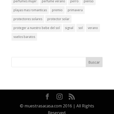
perfumes mujer
perfume verano
perro
pienso
playas mas romanticas
premio
primavera
protectores solares
protector solar
proteger a nuestro bebe del sol
signal
sol
verano
vuelos baratos
© muestrasacasa.com 2016 | All Rights
Reserved.