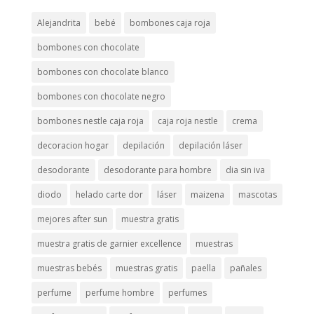
Alejandrita
bebé
bombones caja roja
bombones con chocolate
bombones con chocolate blanco
bombones con chocolate negro
bombones nestle caja roja
caja roja nestle
crema
decoracion hogar
depilación
depilación láser
desodorante
desodorante para hombre
dia sin iva
diodo
helado carte dor
láser
maizena
mascotas
mejores after sun
muestra gratis
muestra gratis de garnier excellence
muestras
muestras bebés
muestras gratis
paella
pañales
perfume
perfume hombre
perfumes