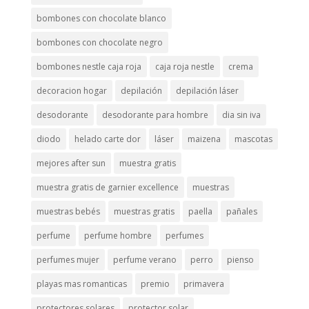
bombones con chocolate blanco
bombones con chocolate negro
bombones nestle caja roja
caja roja nestle
crema
decoracion hogar
depilación
depilación láser
desodorante
desodorante para hombre
dia sin iva
diodo
helado carte dor
láser
maizena
mascotas
mejores after sun
muestra gratis
muestra gratis de garnier excellence
muestras
muestras bebés
muestras gratis
paella
pañales
perfume
perfume hombre
perfumes
perfumes mujer
perfume verano
perro
pienso
playas mas romanticas
premio
primavera
protectores solares
protector solar