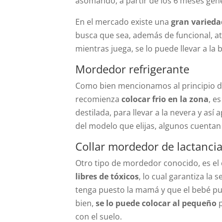
asomando, a partir de los 6 meses gen
En el mercado existe una
gran varieda
busca que sea, además de funcional, at
mientras juega, se lo puede llevar a la
Mordedor refrigerante
Como bien mencionamos al principio del
recomienza
colocar frio en la zona
, e
destilada, para llevar a la nevera y as
del modelo que elijas, algunos cuentan 
Collar mordedor de lactanci
Otro tipo de mordedor conocido, es el c
libres de tóxicos
, lo cual garantiza la
tenga puesto la mamá y que el bebé pu
bien,
se lo puede colocar al pequeño
p
con el suelo.