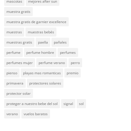
mascotas
mejores after sun
muestra gratis
muestra gratis de garnier excellence
muestras
muestras bebés
muestras gratis
paella
pañales
perfume
perfume hombre
perfumes
perfumes mujer
perfume verano
perro
pienso
playas mas romanticas
premio
primavera
protectores solares
protector solar
proteger a nuestro bebe del sol
signal
sol
verano
vuelos baratos