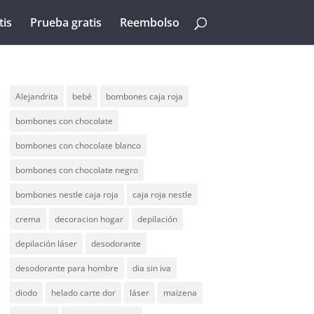
tis
Prueba gratis
Reembolso
Alejandrita
bebé
bombones caja roja
bombones con chocolate
bombones con chocolate blanco
bombones con chocolate negro
bombones nestle caja roja
caja roja nestle
crema
decoracion hogar
depilación
depilación láser
desodorante
desodorante para hombre
dia sin iva
diodo
helado carte dor
láser
maizena