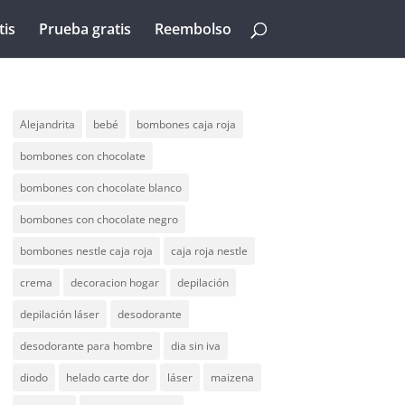
tis
Prueba gratis
Reembolso
Alejandrita
bebé
bombones caja roja
bombones con chocolate
bombones con chocolate blanco
bombones con chocolate negro
bombones nestle caja roja
caja roja nestle
crema
decoracion hogar
depilación
depilación láser
desodorante
desodorante para hombre
dia sin iva
diodo
helado carte dor
láser
maizena