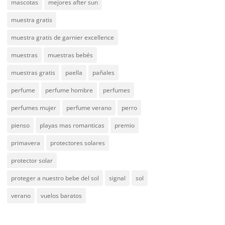
mascotas
mejores after sun
muestra gratis
muestra gratis de garnier excellence
muestras
muestras bebés
muestras gratis
paella
pañales
perfume
perfume hombre
perfumes
perfumes mujer
perfume verano
perro
pienso
playas mas romanticas
premio
primavera
protectores solares
protector solar
proteger a nuestro bebe del sol
signal
sol
verano
vuelos baratos