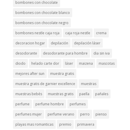
bombones con chocolate
bombones con chocolate blanco
bombones con chocolate negro
bombones nestle caja roja
caja roja nestle
crema
decoracion hogar
depilación
depilación láser
desodorante
desodorante para hombre
dia sin iva
diodo
helado carte dor
láser
maizena
mascotas
mejores after sun
muestra gratis
muestra gratis de garnier excellence
muestras
muestras bebés
muestras gratis
paella
pañales
perfume
perfume hombre
perfumes
perfumes mujer
perfume verano
perro
pienso
playas mas romanticas
premio
primavera