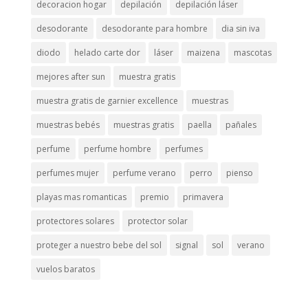
decoracion hogar
depilación
depilación láser
desodorante
desodorante para hombre
dia sin iva
diodo
helado carte dor
láser
maizena
mascotas
mejores after sun
muestra gratis
muestra gratis de garnier excellence
muestras
muestras bebés
muestras gratis
paella
pañales
perfume
perfume hombre
perfumes
perfumes mujer
perfume verano
perro
pienso
playas mas romanticas
premio
primavera
protectores solares
protector solar
proteger a nuestro bebe del sol
signal
sol
verano
vuelos baratos