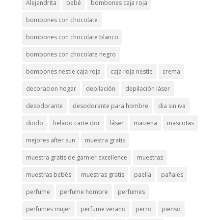
Alejandrita
bebé
bombones caja roja
bombones con chocolate
bombones con chocolate blanco
bombones con chocolate negro
bombones nestle caja roja
caja roja nestle
crema
decoracion hogar
depilación
depilación láser
desodorante
desodorante para hombre
dia sin iva
diodo
helado carte dor
láser
maizena
mascotas
mejores after sun
muestra gratis
muestra gratis de garnier excellence
muestras
muestras bebés
muestras gratis
paella
pañales
perfume
perfume hombre
perfumes
perfumes mujer
perfume verano
perro
pienso