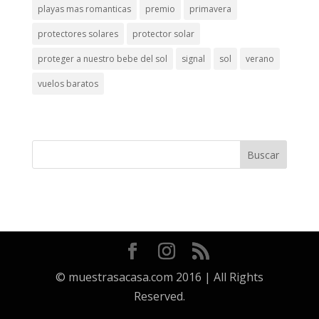
playas mas romanticas
premio
primavera
protectores solares
protector solar
proteger a nuestro bebe del sol
signal
sol
verano
vuelos baratos
© muestrasacasa.com 2016 | All Rights
Reserved.