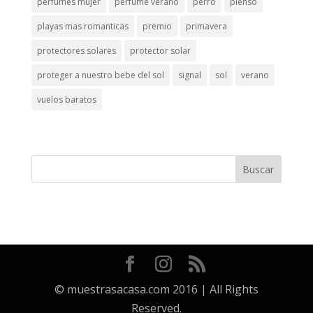
perfumes mujer
perfume verano
perro
pienso
playas mas romanticas
premio
primavera
protectores solares
protector solar
proteger a nuestro bebe del sol
signal
sol
verano
vuelos baratos
© muestrasacasa.com 2016 | All Rights
Reserved.