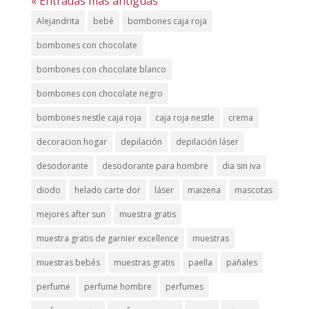
« Entradas más antiguas
Alejandrita
bebé
bombones caja roja
bombones con chocolate
bombones con chocolate blanco
bombones con chocolate negro
bombones nestle caja roja
caja roja nestle
crema
decoracion hogar
depilación
depilación láser
desodorante
desodorante para hombre
dia sin iva
diodo
helado carte dor
láser
maizena
mascotas
mejores after sun
muestra gratis
muestra gratis de garnier excellence
muestras
muestras bebés
muestras gratis
paella
pañales
perfume
perfume hombre
perfumes