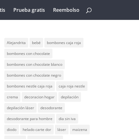
tis
Prueba gratis
Reembolso
Alejandrita
bebé
bombones caja roja
bombones con chocolate
bombones con chocolate blanco
bombones con chocolate negro
bombones nestle caja roja
caja roja nestle
crema
decoracion hogar
depilación
depilación láser
desodorante
desodorante para hombre
dia sin iva
diodo
helado carte dor
láser
maizena