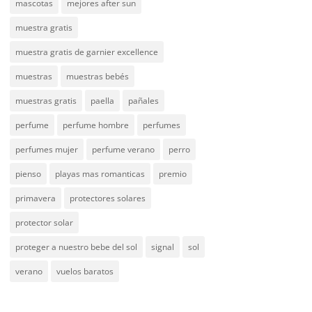
mascotas
mejores after sun
muestra gratis
muestra gratis de garnier excellence
muestras
muestras bebés
muestras gratis
paella
pañales
perfume
perfume hombre
perfumes
perfumes mujer
perfume verano
perro
pienso
playas mas romanticas
premio
primavera
protectores solares
protector solar
proteger a nuestro bebe del sol
signal
sol
verano
vuelos baratos