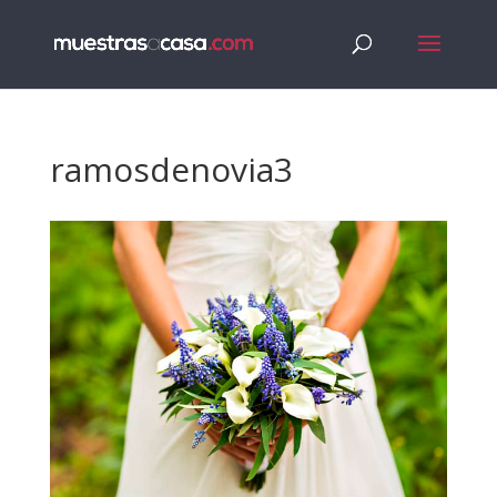
ramosdenovia3