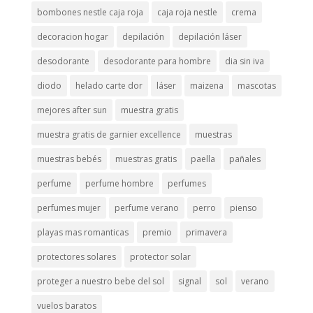
bombones nestle caja roja
caja roja nestle
crema
decoracion hogar
depilación
depilación láser
desodorante
desodorante para hombre
dia sin iva
diodo
helado carte dor
láser
maizena
mascotas
mejores after sun
muestra gratis
muestra gratis de garnier excellence
muestras
muestras bebés
muestras gratis
paella
pañales
perfume
perfume hombre
perfumes
perfumes mujer
perfume verano
perro
pienso
playas mas romanticas
premio
primavera
protectores solares
protector solar
proteger a nuestro bebe del sol
signal
sol
verano
vuelos baratos