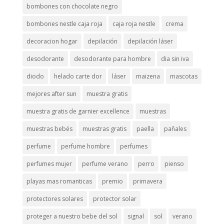
bombones con chocolate negro
bombones nestle caja roja
caja roja nestle
crema
decoracion hogar
depilación
depilación láser
desodorante
desodorante para hombre
dia sin iva
diodo
helado carte dor
láser
maizena
mascotas
mejores after sun
muestra gratis
muestra gratis de garnier excellence
muestras
muestras bebés
muestras gratis
paella
pañales
perfume
perfume hombre
perfumes
perfumes mujer
perfume verano
perro
pienso
playas mas romanticas
premio
primavera
protectores solares
protector solar
proteger a nuestro bebe del sol
signal
sol
verano