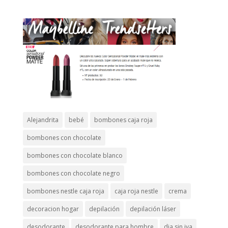
Alejandrita
bebé
bombones caja roja
bombones con chocolate
bombones con chocolate blanco
bombones con chocolate negro
bombones nestle caja roja
caja roja nestle
crema
decoracion hogar
depilación
depilación láser
desodorante
desodorante para hombre
dia sin iva