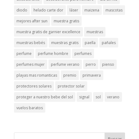
diodo
helado carte dor
láser
maizena
mascotas
mejores after sun
muestra gratis
muestra gratis de garnier excellence
muestras
muestras bebés
muestras gratis
paella
pañales
perfume
perfume hombre
perfumes
perfumes mujer
perfume verano
perro
pienso
playas mas romanticas
premio
primavera
protectores solares
protector solar
proteger a nuestro bebe del sol
signal
sol
verano
vuelos baratos