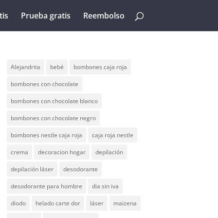
tis
Prueba gratis
Reembolso
Alejandrita
bebé
bombones caja roja
bombones con chocolate
bombones con chocolate blanco
bombones con chocolate negro
bombones nestle caja roja
caja roja nestle
crema
decoracion hogar
depilación
depilación láser
desodorante
desodorante para hombre
dia sin iva
diodo
helado carte dor
láser
maizena