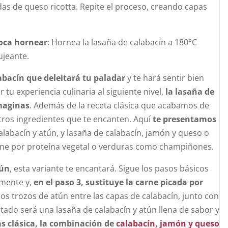
s de queso ricotta. Repite el proceso, creando capas
oca hornear
: Hornea la lasaña de calabacín a 180°C
ujeante.
abacín que deleitará tu paladar
y te hará sentir bien
tu experiencia culinaria al siguiente nivel,
la lasaña de
imaginas
. Además de la receta clásica que acabamos de
ros ingredientes que te encanten. Aquí
te presentamos
alabacín y atún, y lasaña de calabacín, jamón y queso o
arne por proteína vegetal o verduras como champiñones.
tún
, esta variante te encantará. Sigue los pasos básicos
rmente y,
en el paso 3, sustituye la carne picada por
 trozos de atún entre las capas de calabacín, junto con
ultado será una lasaña de calabacín y atún llena de sabor y
ás clásica, la combinación de
calabacín, jamón y queso