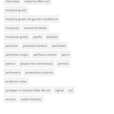
mascotas
mejores after sun
muestra gratis
muestra gratis de garnier excellence
muestras
muestras bebés
muestras gratis
paella
pañales
perfume
perfume hombre
perfumes
perfumes mujer
perfume verano
perro
pienso
playas mas romanticas
premio
primavera
protectores solares
protector solar
proteger a nuestro bebe del sol
signal
sol
verano
vuelos baratos