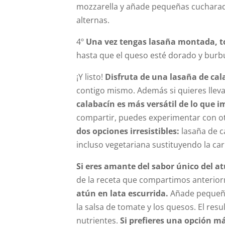
mozzarella y añade pequeñas cucharada
alternas.
4º
Una vez tengas lasaña montada, t
hasta que el queso esté dorado y burb
¡Y listo!
Disfruta de una lasaña de cal
contigo mismo. Además si quieres llevar 
calabacín es más versátil de lo que 
compartir, puedes experimentar con ot
dos opciones irresistibles:
lasaña de c
incluso vegetariana sustituyendo la c
Si eres amante del sabor único del a
de la receta que compartimos anterio
atún en lata escurrida.
Añade pequeños
la salsa de tomate y los quesos. El res
nutrientes.
Si prefieres una opción m