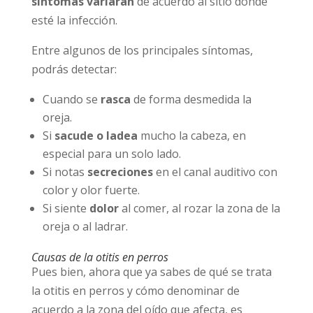
síntomas variarán
de acuerdo al sitio donde
esté la infección.
Entre algunos de los principales síntomas,
podrás detectar:
Cuando se
rasca
de forma desmedida la
oreja.
Si
sacude o ladea
mucho la cabeza, en
especial para un solo lado.
Si notas
secreciones
en el canal auditivo con
color y olor fuerte.
Si siente
dolor
al comer, al rozar la zona de la
oreja o al ladrar.
Causas de la otitis en perros
Pues bien, ahora que ya sabes de qué se trata
la otitis en perros y cómo denominar de
acuerdo a la zona del oído que afecta, es