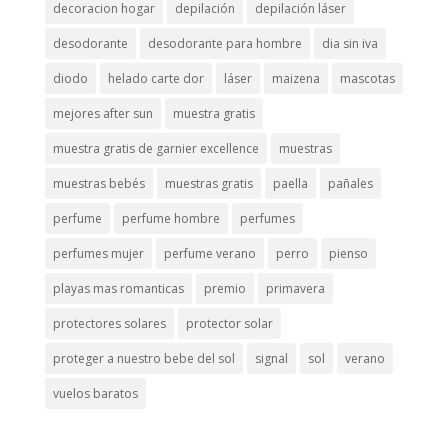
decoracion hogar
depilación
depilación láser
desodorante
desodorante para hombre
dia sin iva
diodo
helado carte dor
láser
maizena
mascotas
mejores after sun
muestra gratis
muestra gratis de garnier excellence
muestras
muestras bebés
muestras gratis
paella
pañales
perfume
perfume hombre
perfumes
perfumes mujer
perfume verano
perro
pienso
playas mas romanticas
premio
primavera
protectores solares
protector solar
proteger a nuestro bebe del sol
signal
sol
verano
vuelos baratos