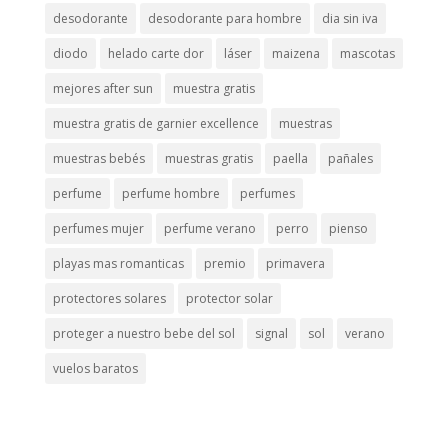
desodorante
desodorante para hombre
dia sin iva
diodo
helado carte dor
láser
maizena
mascotas
mejores after sun
muestra gratis
muestra gratis de garnier excellence
muestras
muestras bebés
muestras gratis
paella
pañales
perfume
perfume hombre
perfumes
perfumes mujer
perfume verano
perro
pienso
playas mas romanticas
premio
primavera
protectores solares
protector solar
proteger a nuestro bebe del sol
signal
sol
verano
vuelos baratos