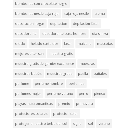
bombones con chocolate negro
bombones nestle caja roja
caja roja nestle
crema
decoracion hogar
depilación
depilación láser
desodorante
desodorante para hombre
dia sin iva
diodo
helado carte dor
láser
maizena
mascotas
mejores after sun
muestra gratis
muestra gratis de garnier excellence
muestras
muestras bebés
muestras gratis
paella
pañales
perfume
perfume hombre
perfumes
perfumes mujer
perfume verano
perro
pienso
playas mas romanticas
premio
primavera
protectores solares
protector solar
proteger a nuestro bebe del sol
signal
sol
verano