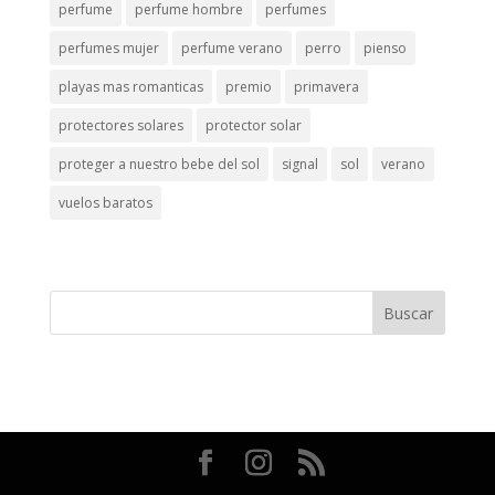
perfume
perfume hombre
perfumes
perfumes mujer
perfume verano
perro
pienso
playas mas romanticas
premio
primavera
protectores solares
protector solar
proteger a nuestro bebe del sol
signal
sol
verano
vuelos baratos