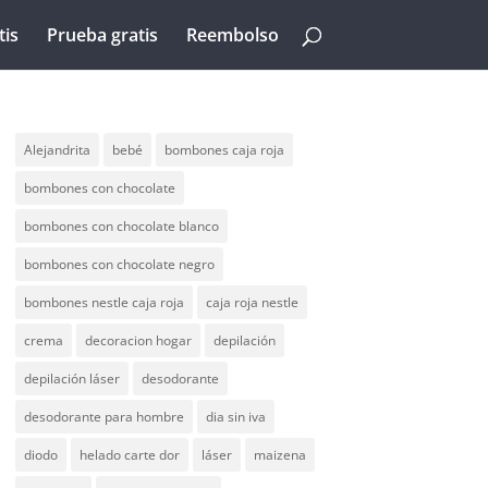
tis
Prueba gratis
Reembolso
Alejandrita
bebé
bombones caja roja
bombones con chocolate
bombones con chocolate blanco
bombones con chocolate negro
bombones nestle caja roja
caja roja nestle
crema
decoracion hogar
depilación
depilación láser
desodorante
desodorante para hombre
dia sin iva
diodo
helado carte dor
láser
maizena