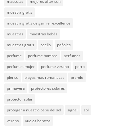
mascotas
mejores after sun
muestra gratis
muestra gratis de garnier excellence
muestras
muestras bebés
muestras gratis
paella
pañales
perfume
perfume hombre
perfumes
perfumes mujer
perfume verano
perro
pienso
playas mas romanticas
premio
primavera
protectores solares
protector solar
proteger a nuestro bebe del sol
signal
sol
verano
vuelos baratos