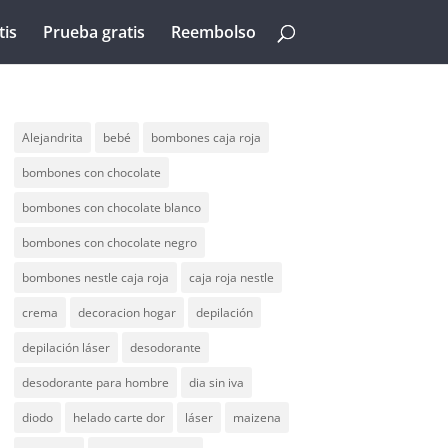
tis
Prueba gratis
Reembolso
Alejandrita
bebé
bombones caja roja
bombones con chocolate
bombones con chocolate blanco
bombones con chocolate negro
bombones nestle caja roja
caja roja nestle
crema
decoracion hogar
depilación
depilación láser
desodorante
desodorante para hombre
dia sin iva
diodo
helado carte dor
láser
maizena