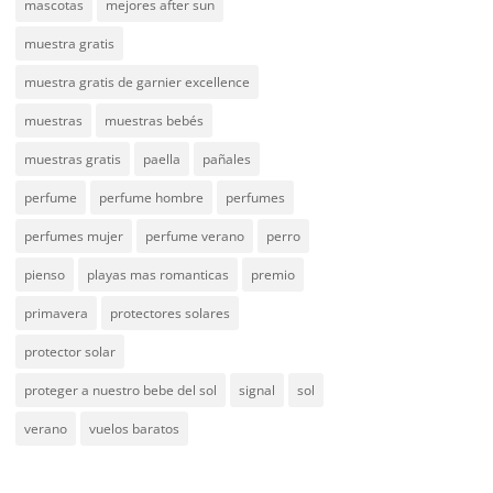
mascotas
mejores after sun
muestra gratis
muestra gratis de garnier excellence
muestras
muestras bebés
muestras gratis
paella
pañales
perfume
perfume hombre
perfumes
perfumes mujer
perfume verano
perro
pienso
playas mas romanticas
premio
primavera
protectores solares
protector solar
proteger a nuestro bebe del sol
signal
sol
verano
vuelos baratos