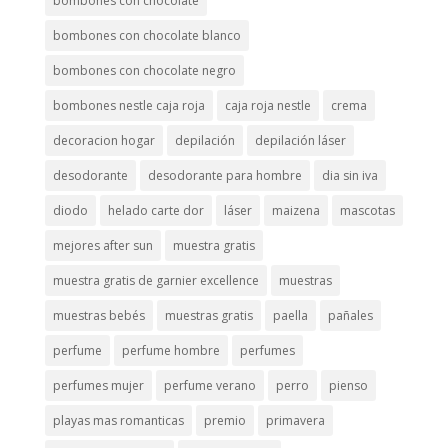
bombones con chocolate
bombones con chocolate blanco
bombones con chocolate negro
bombones nestle caja roja
caja roja nestle
crema
decoracion hogar
depilación
depilación láser
desodorante
desodorante para hombre
dia sin iva
diodo
helado carte dor
láser
maizena
mascotas
mejores after sun
muestra gratis
muestra gratis de garnier excellence
muestras
muestras bebés
muestras gratis
paella
pañales
perfume
perfume hombre
perfumes
perfumes mujer
perfume verano
perro
pienso
playas mas romanticas
premio
primavera