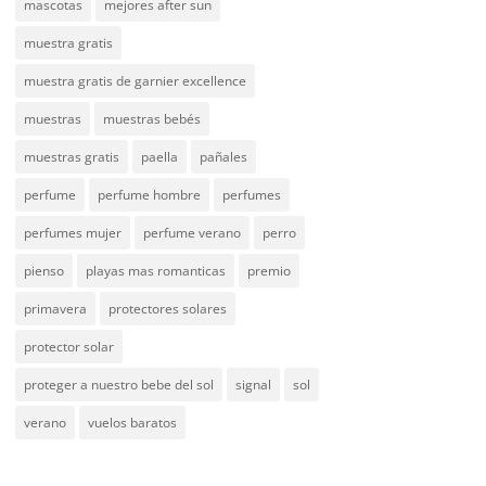
mascotas
mejores after sun
muestra gratis
muestra gratis de garnier excellence
muestras
muestras bebés
muestras gratis
paella
pañales
perfume
perfume hombre
perfumes
perfumes mujer
perfume verano
perro
pienso
playas mas romanticas
premio
primavera
protectores solares
protector solar
proteger a nuestro bebe del sol
signal
sol
verano
vuelos baratos