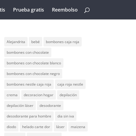
tis
Prueba gratis
Reembolso
Alejandrita
bebé
bombones caja roja
bombones con chocolate
bombones con chocolate blanco
bombones con chocolate negro
bombones nestle caja roja
caja roja nestle
crema
decoracion hogar
depilación
depilación láser
desodorante
desodorante para hombre
dia sin iva
diodo
helado carte dor
láser
maizena