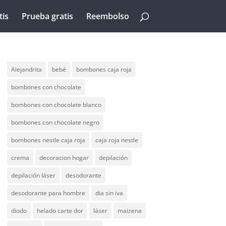
tis
Prueba gratis
Reembolso
Alejandrita
bebé
bombones caja roja
bombones con chocolate
bombones con chocolate blanco
bombones con chocolate negro
bombones nestle caja roja
caja roja nestle
crema
decoracion hogar
depilación
depilación láser
desodorante
desodorante para hombre
dia sin iva
diodo
helado carte dor
láser
maizena