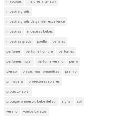
mascotas
mejores after sun
muestra gratis
muestra gratis de garnier excellence
muestras
muestras bebés
muestras gratis
paella
pañales
perfume
perfume hombre
perfumes
perfumes mujer
perfume verano
perro
pienso
playas mas romanticas
premio
primavera
protectores solares
protector solar
proteger a nuestro bebe del sol
signal
sol
verano
vuelos baratos