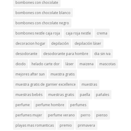
bombones con chocolate
bombones con chocolate blanco
bombones con chocolate negro
bombones nestle caja roja
caja roja nestle
crema
decoracion hogar
depilación
depilación láser
desodorante
desodorante para hombre
dia sin iva
diodo
helado carte dor
láser
maizena
mascotas
mejores after sun
muestra gratis
muestra gratis de garnier excellence
muestras
muestras bebés
muestras gratis
paella
pañales
perfume
perfume hombre
perfumes
perfumes mujer
perfume verano
perro
pienso
playas mas romanticas
premio
primavera