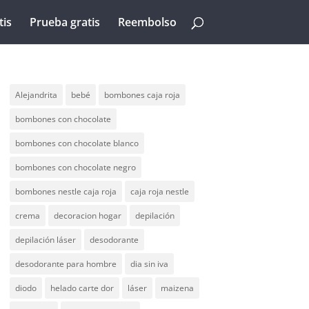
tis
Prueba gratis
Reembolso
Alejandrita
bebé
bombones caja roja
bombones con chocolate
bombones con chocolate blanco
bombones con chocolate negro
bombones nestle caja roja
caja roja nestle
crema
decoracion hogar
depilación
depilación láser
desodorante
desodorante para hombre
dia sin iva
diodo
helado carte dor
láser
maizena