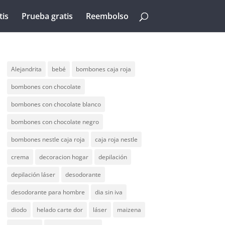
tis
Prueba gratis
Reembolso
Alejandrita
bebé
bombones caja roja
bombones con chocolate
bombones con chocolate blanco
bombones con chocolate negro
bombones nestle caja roja
caja roja nestle
crema
decoracion hogar
depilación
depilación láser
desodorante
desodorante para hombre
dia sin iva
diodo
helado carte dor
láser
maizena