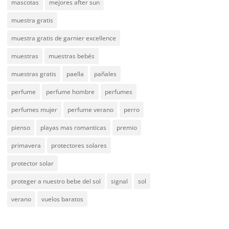
mascotas
mejores after sun
muestra gratis
muestra gratis de garnier excellence
muestras
muestras bebés
muestras gratis
paella
pañales
perfume
perfume hombre
perfumes
perfumes mujer
perfume verano
perro
pienso
playas mas romanticas
premio
primavera
protectores solares
protector solar
proteger a nuestro bebe del sol
signal
sol
verano
vuelos baratos