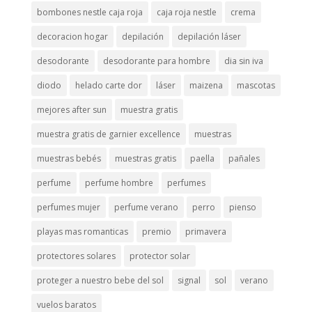
bombones nestle caja roja
caja roja nestle
crema
decoracion hogar
depilación
depilación láser
desodorante
desodorante para hombre
dia sin iva
diodo
helado carte dor
láser
maizena
mascotas
mejores after sun
muestra gratis
muestra gratis de garnier excellence
muestras
muestras bebés
muestras gratis
paella
pañales
perfume
perfume hombre
perfumes
perfumes mujer
perfume verano
perro
pienso
playas mas romanticas
premio
primavera
protectores solares
protector solar
proteger a nuestro bebe del sol
signal
sol
verano
vuelos baratos