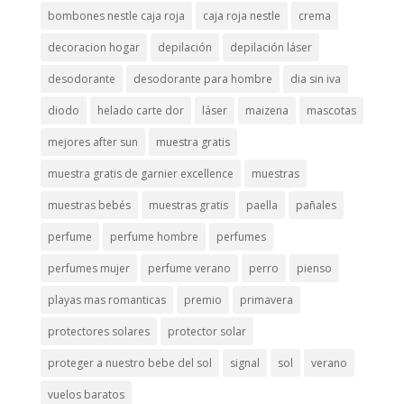
bombones nestle caja roja
caja roja nestle
crema
decoracion hogar
depilación
depilación láser
desodorante
desodorante para hombre
dia sin iva
diodo
helado carte dor
láser
maizena
mascotas
mejores after sun
muestra gratis
muestra gratis de garnier excellence
muestras
muestras bebés
muestras gratis
paella
pañales
perfume
perfume hombre
perfumes
perfumes mujer
perfume verano
perro
pienso
playas mas romanticas
premio
primavera
protectores solares
protector solar
proteger a nuestro bebe del sol
signal
sol
verano
vuelos baratos