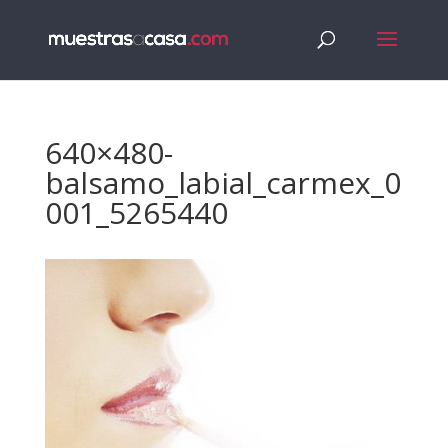
640×480-
balsamo_labial_carmex_0
001_5265440