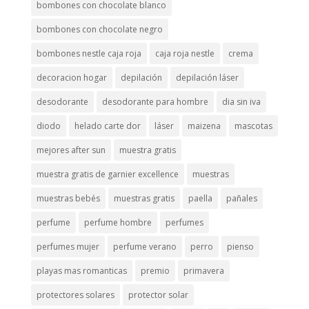
bombones con chocolate blanco
bombones con chocolate negro
bombones nestle caja roja
caja roja nestle
crema
decoracion hogar
depilación
depilación láser
desodorante
desodorante para hombre
dia sin iva
diodo
helado carte dor
láser
maizena
mascotas
mejores after sun
muestra gratis
muestra gratis de garnier excellence
muestras
muestras bebés
muestras gratis
paella
pañales
perfume
perfume hombre
perfumes
perfumes mujer
perfume verano
perro
pienso
playas mas romanticas
premio
primavera
protectores solares
protector solar