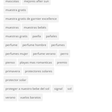
mascotas
mejores after sun
muestra gratis
muestra gratis de garnier excellence
muestras
muestras bebés
muestras gratis
paella
pañales
perfume
perfume hombre
perfumes
perfumes mujer
perfume verano
perro
pienso
playas mas romanticas
premio
primavera
protectores solares
protector solar
proteger a nuestro bebe del sol
signal
sol
verano
vuelos baratos