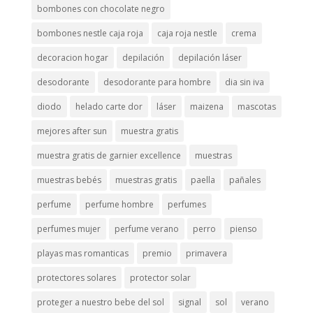
bombones con chocolate negro
bombones nestle caja roja
caja roja nestle
crema
decoracion hogar
depilación
depilación láser
desodorante
desodorante para hombre
dia sin iva
diodo
helado carte dor
láser
maizena
mascotas
mejores after sun
muestra gratis
muestra gratis de garnier excellence
muestras
muestras bebés
muestras gratis
paella
pañales
perfume
perfume hombre
perfumes
perfumes mujer
perfume verano
perro
pienso
playas mas romanticas
premio
primavera
protectores solares
protector solar
proteger a nuestro bebe del sol
signal
sol
verano