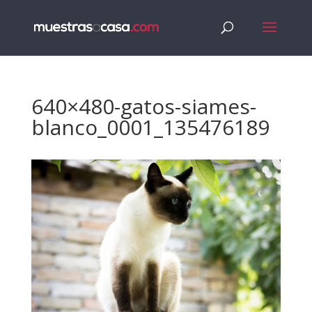
640×480-gatos-siames-
blanco_0001_135476189