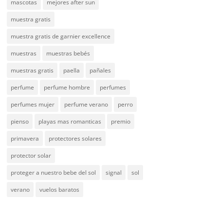
mascotas
mejores after sun
muestra gratis
muestra gratis de garnier excellence
muestras
muestras bebés
muestras gratis
paella
pañales
perfume
perfume hombre
perfumes
perfumes mujer
perfume verano
perro
pienso
playas mas romanticas
premio
primavera
protectores solares
protector solar
proteger a nuestro bebe del sol
signal
sol
verano
vuelos baratos