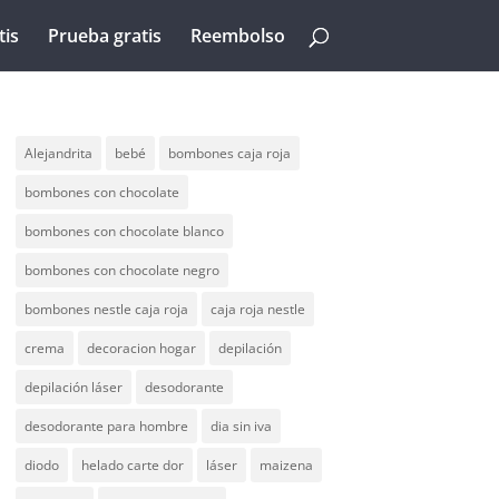
tis
Prueba gratis
Reembolso
Alejandrita
bebé
bombones caja roja
bombones con chocolate
bombones con chocolate blanco
bombones con chocolate negro
bombones nestle caja roja
caja roja nestle
crema
decoracion hogar
depilación
depilación láser
desodorante
desodorante para hombre
dia sin iva
diodo
helado carte dor
láser
maizena