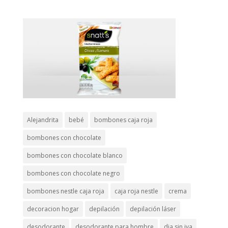
Alejandrita
bebé
bombones caja roja
bombones con chocolate
bombones con chocolate blanco
bombones con chocolate negro
bombones nestle caja roja
caja roja nestle
crema
decoracion hogar
depilación
depilación láser
desodorante
desodorante para hombre
dia sin iva