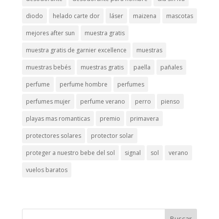
diodo
helado carte dor
láser
maizena
mascotas
mejores after sun
muestra gratis
muestra gratis de garnier excellence
muestras
muestras bebés
muestras gratis
paella
pañales
perfume
perfume hombre
perfumes
perfumes mujer
perfume verano
perro
pienso
playas mas romanticas
premio
primavera
protectores solares
protector solar
proteger a nuestro bebe del sol
signal
sol
verano
vuelos baratos