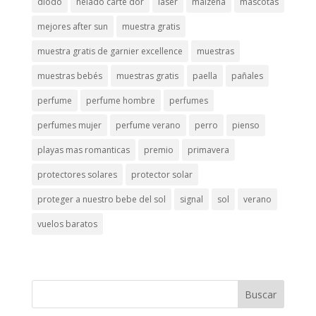
diodo
helado carte dor
láser
maizena
mascotas
mejores after sun
muestra gratis
muestra gratis de garnier excellence
muestras
muestras bebés
muestras gratis
paella
pañales
perfume
perfume hombre
perfumes
perfumes mujer
perfume verano
perro
pienso
playas mas romanticas
premio
primavera
protectores solares
protector solar
proteger a nuestro bebe del sol
signal
sol
verano
vuelos baratos