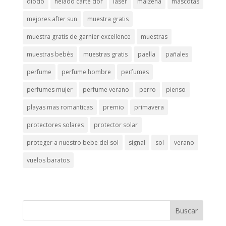
diodo
helado carte dor
láser
maizena
mascotas
mejores after sun
muestra gratis
muestra gratis de garnier excellence
muestras
muestras bebés
muestras gratis
paella
pañales
perfume
perfume hombre
perfumes
perfumes mujer
perfume verano
perro
pienso
playas mas romanticas
premio
primavera
protectores solares
protector solar
proteger a nuestro bebe del sol
signal
sol
verano
vuelos baratos