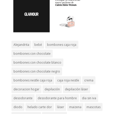
Alejandrita
bebé
bombones caja roja
bombones con chocolate
bombones con chocolate blanco
bombones con chocolate negro
bombones nestle caja roja
caja roja nestle
crema
decoracion hogar
depilación
depilación láser
desodorante
desodorante para hombre
dia sin iva
diodo
helado carte dor
láser
maizena
mascotas