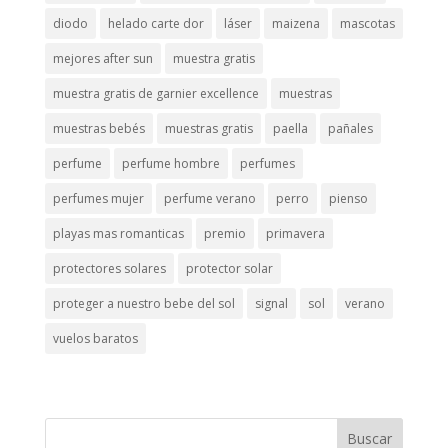
diodo
helado carte dor
láser
maizena
mascotas
mejores after sun
muestra gratis
muestra gratis de garnier excellence
muestras
muestras bebés
muestras gratis
paella
pañales
perfume
perfume hombre
perfumes
perfumes mujer
perfume verano
perro
pienso
playas mas romanticas
premio
primavera
protectores solares
protector solar
proteger a nuestro bebe del sol
signal
sol
verano
vuelos baratos