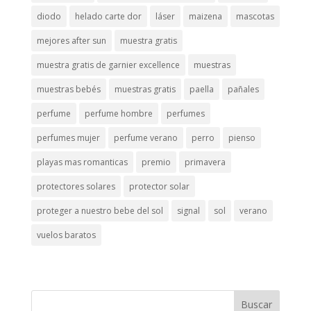
diodo
helado carte dor
láser
maizena
mascotas
mejores after sun
muestra gratis
muestra gratis de garnier excellence
muestras
muestras bebés
muestras gratis
paella
pañales
perfume
perfume hombre
perfumes
perfumes mujer
perfume verano
perro
pienso
playas mas romanticas
premio
primavera
protectores solares
protector solar
proteger a nuestro bebe del sol
signal
sol
verano
vuelos baratos