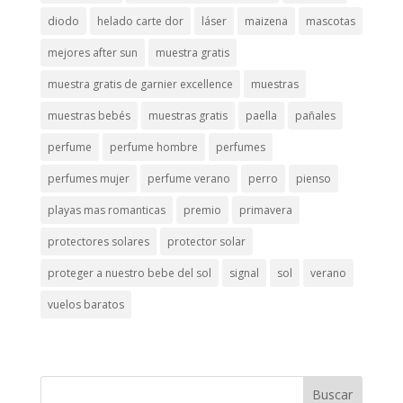
diodo
helado carte dor
láser
maizena
mascotas
mejores after sun
muestra gratis
muestra gratis de garnier excellence
muestras
muestras bebés
muestras gratis
paella
pañales
perfume
perfume hombre
perfumes
perfumes mujer
perfume verano
perro
pienso
playas mas romanticas
premio
primavera
protectores solares
protector solar
proteger a nuestro bebe del sol
signal
sol
verano
vuelos baratos